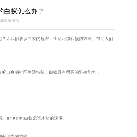
的白蚁怎么办？
者：杭州白蚁防治
呢？让我们谈谈白蚁的危害，生活习惯和预防方法，帮助人们
；白蚁自身的社区生活特征；白蚁具有很强的繁殖能力；
。＃r＃n＃r白蚁危害木材的速度。
则有倒塌的危险。