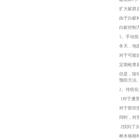
扩大蚁群
由于白蚁
白蚁控制
1。手动
冬天，地
对于可能
定期检查
但是，陆
预防方法
2。传统
1对于遭
对于那些
同时，对
2找到了
树木移植