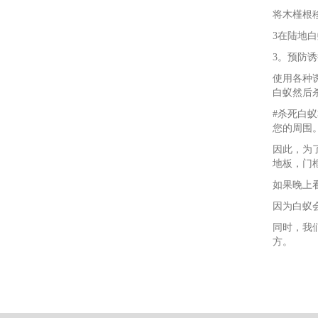
将木槿根
3在陆地
3。预防
使用各种
白蚁然后
#杀死白
您的周围
因此，为
地板，门
如果晚上
因为白蚁
同时，我
方。