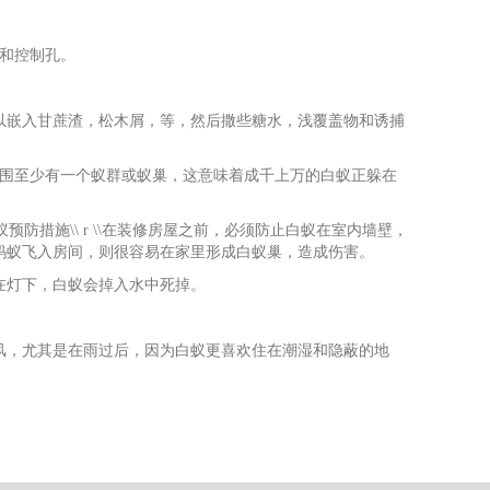
防和控制孔。
以嵌入甘蔗渣，松木屑，等，然后撒些糖水，浅覆盖物和诱捕
周围至少有一个蚁群或蚁巢，这意味着成千上万的白蚁正躲在
防措施\\ r \\在装修房屋之前，必须防止白蚁在室内墙壁，
蚂蚁飞入房间，则很容易在家里形成白蚁巢，造成伤害。
在灯下，白蚁会掉入水中死掉。
风，尤其是在雨过后，因为白蚁更喜欢住在潮湿和隐蔽的地