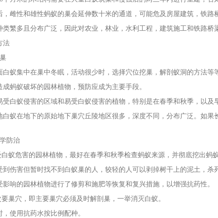
后，雌性和雄性蚂蚁的巢会延伸数十米的通道，可能危及房屋建筑，铁路
种类繁多且分布广泛，因此对农业，林业，水利工程，建筑施工和铁路
方法
筑巢
面白蚁集中在巢中冬眠，活动很少时，选择穴位挖巢，解剖蚁洞的方法等
造成蚂蚁破坏的园林植物，预防应成为主要手段。
易受白蚁侵害的区域和易受白蚁侵害的植物，特别是在春季和秋季，以及
地白蚁在地下的原始地下巢穴丘陵地区很多，深度不同，分布广泛。如果
。
化学防治
受白蚁危害的园林植物，最好在春季和秋季检查蚂蚁来源，并彻底挖出蚂
受到伤害但暂时找不到白蚁巢的人，较轻的人可以剥掉树干上的泥土，杀
受影响的园林植物进行了修剪和施肥等恢复和复兴措施，以增强抗药性。
次要巢穴，即主要巢穴必须及时解剖巢，一举消灭白蚁。
时，使用抗药水按比例配种。