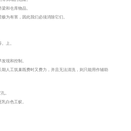
桥梁和仓库物品。
桥梁极为有害，因此我们必须消除它们。
等。上。
早发现和控制。
长期人工筑巢既费时又费力，并且无法清洗，则只能用作辅助
蚁孔。
死乳白色工蚁。