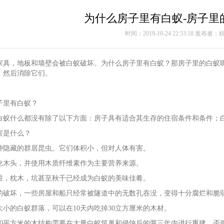
为什么房子里有白蚁-房子里
时间：2019-10-24 22:53:18 发布
家具，地板和墙壁会被白蚁破坏。为什么房子里有白蚁？那房子里的白蚁
，然后消除它们。
子里有白蚁？
白蚁什么都没有除了以下方面：房子具有适合其生存的住宿条件和条件
害是什么？
种隐藏的群居昆虫。它们体积小，但对人体有害。
吃木头，并使用木质纤维素作为主要营养来源。
桩，枕木，坑甚至秋千已经成为白蚁的美味佳肴。
的破坏，一些房屋和船只经常被隧道中的无数孔吞没，变得十分腐烂和脆弱
大小的白蚁群落，可以在10天内吃掉30立方厘米的木材。
70平方米的木结构需要在大量白蚁筑巢和侵蚀后的两三年内进行重建，否