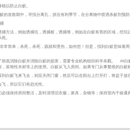
移植以防止白蚁。
白蚁的发散期中，寻找分离孔，抓住有利季节，在分离物中喷洒杀蚁剂预
诱捕
诱捕方法，例如诱捕坑，诱捕桩，诱捕堆，例如在白蚁有害的区域，挖坑
杀死。
蚁非常简单，杀死，杀死，践踏和烫伤，如何您！但是，找到白蚁意味着
。
了彻底消除白蚁并消除白蚁的损害，需要专业机构组织科学杀戮。 ##白蚁预
框，装饰性木材等上的使用。白蚁从飞入房间。如果专门从事繁殖的白蚁
看到白蚁飞来飞去，则应关闭门窗，然后可以在阳台上打开灯，将盆子放
会飞，所以它们有趋光性。
们必须保持房间整洁，及时清理旧衣服，家具，杂物等；保持室内干燥通