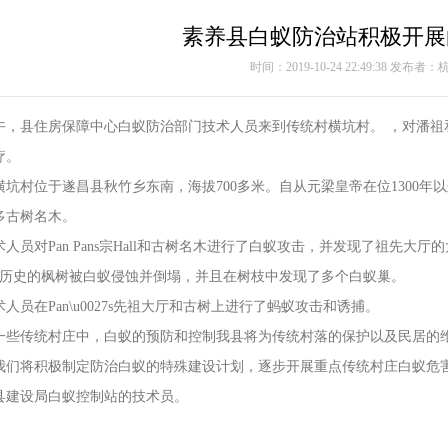
素养县白蚁防治站积极开展
时间：2019-10-24 22:49:38 发布
上午，县住房保障中心白蚁防治部门技术人员来到传统村横坑村。 ，对潘
疗。
坑村位于遂昌县秋竹乡东南，海拔700多米。自从元梁皇帝在位1300年以
多古树名木。
人员对Pan Pans宗Hall和古树名木进行了白蚁攻击，并发现了祖先
0年历史的枫树被白蚁侵蚀并倒塌，并且在树枝中发现了多个白蚁巢。
人员在Pan\u0027s先祖大厅和古树上进行了蚂蚁攻击和诱捕。
一些传统村庄中，白蚁的预防和控制我县将为传统村落的保护以及民居的
我们将积极制定防治白蚁的特殊建设计划，逐步开展重点传统村庄白蚁危
县建设局白蚁控制站的技术员。