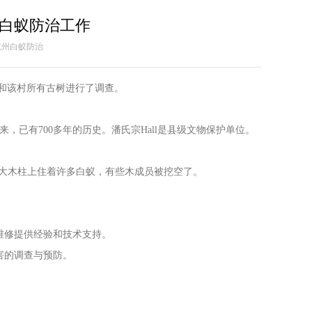
白蚁防治工作
者：杭州白蚁防治
祖和该村所有古树进行了调查。
来，已有700多年的历史。潘氏宗Hall是县级文物保护单位。
大厅的大木柱上住着许多白蚁，有些木成员被挖空了。
维修提供经验和技术支持。
害的调查与预防。